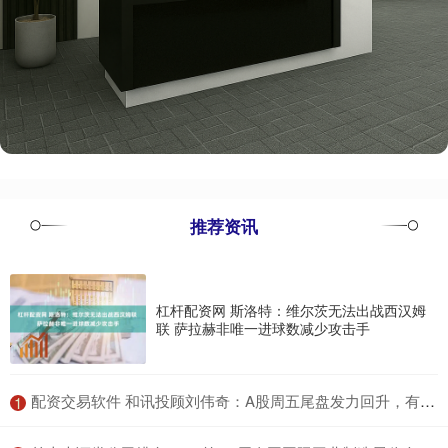
推荐资讯
杠杆配资网 斯洛特：维尔茨无法出战西汉姆
联 萨拉赫非唯一进球数减少攻击手
​配资交易软件 和讯投顾刘伟奇：A股周五尾盘发力回升，有信号但不动摇，下周能稳步向前吗？
1