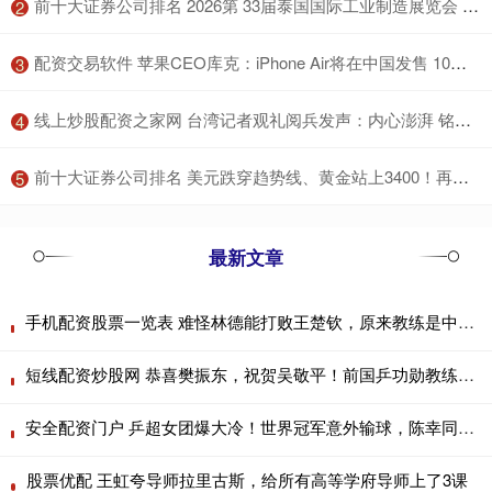
​前十大证券公司排名 2026第 33届泰国国际工业制造展览会 &东南亚最大的工业制造展！
2
​配资交易软件 苹果CEO库克：iPhone Air将在中国发售 10月17日开启预定
3
​线上炒股配资之家网 台湾记者观礼阅兵发声：内心澎湃 铭记历史珍爱和平
4
​前十大证券公司排名 美元跌穿趋势线、黄金站上3400！再谈美联储降息预期催热资产，怎么布局不踏空？
5
最新文章
手机配资股票一览表 难怪林德能打败王楚钦，原来教练是中国人，竟是我们熟悉的他
短线配资炒股网 恭喜樊振东，祝贺吴敬平！前国乒功勋教练做出重要决定：师徒重逢
安全配资门户 乒超女团爆大冷！世界冠军意外输球，陈幸同蒯曼速胜拿分，孙颖莎缺席
股票优配 王虹夸导师拉里古斯，给所有高等学府导师上了3课