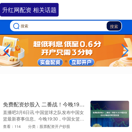
升红网配资 相关话题
搜索
免费配资炒股入 二番战！今晚19:30 中国女篮在长沙继续对阵巴西女篮
直播吧3月6日讯 中国篮球之队发布中国女
篮最新赛事信息。今晚19:30，中国女篮将
在长沙继续对阵巴西女篮。 在3月4日双方
查看：114
分类：股票配资开户炒股
首场比赛中免费配资炒股入，中国女篮通