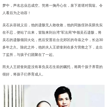
梦中，声名志业总成空。凭将一掬丹心在，泉下差堪对我翁。令
人看后为之动容！
吴石从容就义后，他的遗骸无人敢收敛，他的同族侄孙吴荫先实
在不忍，便站了出来，冒险来到台湾“军法局”申领吴石遗骸，将
吴石的遗骸领回火化，然后安置在台北郊区的寺庙之中，长达30
多年之久。除此之外，他的夫人王碧奎则在多方营救之下，走出
了监所，与孩子们团聚在了一起。
而夫人王碧奎则是没有辜负吴石生前的嘱托，将两个孩子养育的
很好，将孩子们养育成人。