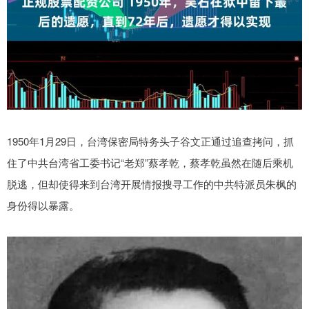
1950年1月29日，台湾保密局特务头子谷文正通过追查拷问，抓
住了中共台湾省工委书记“老郑”蔡孝乾，蔡孝乾虽然在随后乘机
脱逃，但却使得来到台湾开展情报搜寻工作的中共特派员朱枫的
身份得以暴露。