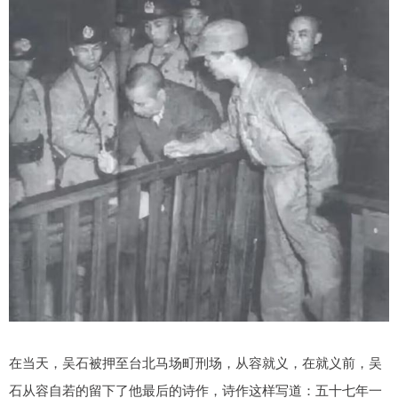
在当天，吴石被押至台北马场町刑场，从容就义，在就义前，吴
石从容自若的留下了他最后的诗作，诗作这样写道：五十七年一