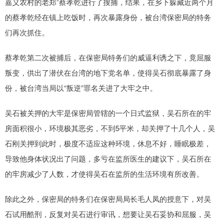
嘉义农村的老郑”蔡孝乾进行了搜捕，结果，在乡下躲藏近两个月
的蔡孝乾经在镇上吃饭时，再次暴露身份，被台湾保密局的特务
们再次抓住。
蔡孝乾第二次被捕后，在保密局特务们的威逼利诱之下，竟屈服
叛变，供出了潜伏在台湾的地下党名单，使得吴石彻底暴露了身
份，被台湾当局以“叛逆”罪名关进了大牢之中。
吴石被关押的大牢是保密局管辖的一个日式监狱，吴石所在的牢
房面积很小，环境极其恶劣，不到5平米，却关押了十几个人，吴
石刚关押到此时，极度不适应这种环境，休息不好，睡眠极差，
导致他身体状况出了问题，多亏在监所医生的建议下，吴石所在
的牢房减少了人数，才使得吴石在监所的生活环境有所改善。
除此之外，保密局的特务们在保密局局长毛人凤的授意下，对吴
石试用酷刑，反复对吴石进行审讯，想要让吴石妥协和屈服，吴