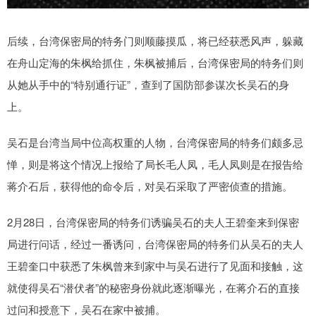
后续，台湾保密局的特务门则顺藤摸瓜，将已经获悉风声，躲藏
在舟山定海的朱枫给抓住，朱枫被捕后，台湾保密局的特务们则
从她从手中的“特别通行证”，查到了国防部参谋次长吴石的身
上。
吴石是台湾当局中位高权重的人物，台湾保密局的特务们颇多忌
惮，则是将这个情况上报给了局长毛人凤，毛人凤则是在报告给
蒋介石后，获得他的命令后，对吴石采取了严密侦查的措施。
2月28日，台湾保密局的特务们诱骗吴石的夫人王碧奎来到保密
局进行问话，经过一番诱问，台湾保密局的特务们从吴石的夫人
王碧奎口中获悉了朱枫曾来到家中与吴石进行了见面和接触，这
就使得吴石“潜伏者”的秘密身份就此逐渐曝光，在蒋介石的直接
过问和授意下，吴石在家中被捕。