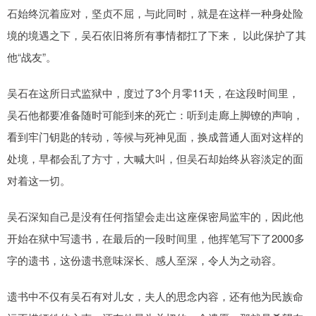
石始终沉着应对，坚贞不屈，与此同时，就是在这样一种身处险
境的境遇之下，吴石依旧将所有事情都扛了下来， 以此保护了其
他“战友”。
吴石在这所日式监狱中，度过了3个月零11天，在这段时间里，
吴石他都要准备随时可能到来的死亡：听到走廊上脚镣的声响，
看到牢门钥匙的转动，等候与死神见面，换成普通人面对这样的
处境，早都会乱了方寸，大喊大叫，但吴石却始终从容淡定的面
对着这一切。
吴石深知自己是没有任何指望会走出这座保密局监牢的，因此他
开始在狱中写遗书，在最后的一段时间里，他挥笔写下了2000多
字的遗书，这份遗书意味深长、感人至深，令人为之动容。
遗书中不仅有吴石有对儿女，夫人的思念内容，还有他为民族命